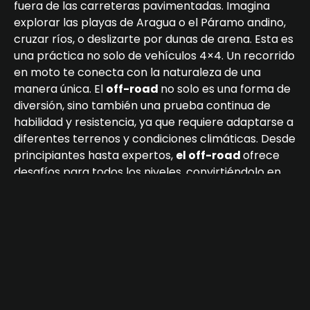
fuera de las carreteras pavimentadas. Imagina
explorar las playas de Aragua o el Páramo andino,
cruzar ríos, o deslizarte por dunas de arena. Esta es
una práctica no solo de vehículos 4×4. Un recorrido
en moto te conecta con la naturaleza de una
manera única. El
off-road
no solo es una forma de
diversión, sino también una prueba continua de
habilidad y resistencia, ya que requiere adaptarse a
diferentes terrenos y condiciones climáticas. Desde
principiantes hasta expertos,
el off-road
ofrece
desafíos para todos los niveles, convirtiéndolo en
una actividad emocionante y adictiva.
¿Por qué personalizar tu Bera SBR
150?
Tu moto es una extensión de tu personalidad, y
personalizarla te permite reflejar tu estilo único, en