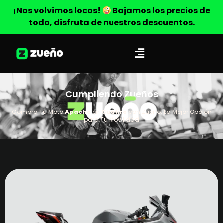
¡Nos volvimos locos!
Bajamos los precios de
todo, disfruta de nuestros descuentos.
Cumpliendo Zueños
Compra Tu Moto
Apache
en
Guatire
con Zueño: La Mejor Opción
para Tu Movilidad