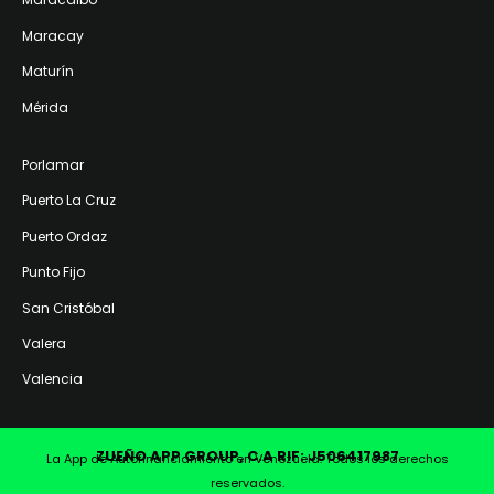
Maracay
Maturín
Mérida
Porlamar
Puerto La Cruz
Puerto Ordaz
Punto Fijo
San Cristóbal
Valera
Valencia
ZUEÑO APP GROUP, C.A RIF: J506417987
La App de Autofinanciamiento en Venezuela. Todos los derechos
reservados.