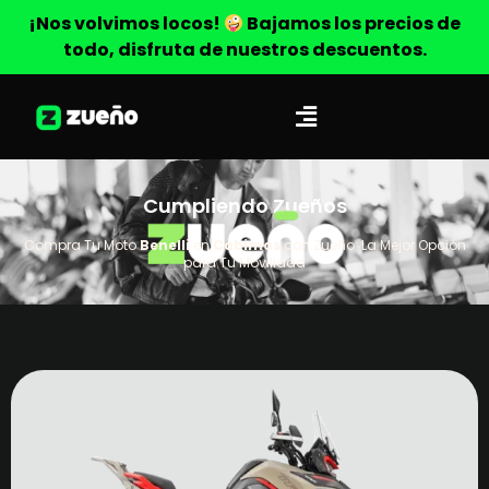
¡Nos volvimos locos!
Bajamos los precios de
todo, disfruta de nuestros descuentos.
Cumpliendo Zueños
Compra Tu Moto
Benelli
en
Cabimas
con Zueño: La Mejor Opción
para Tu Movilidad