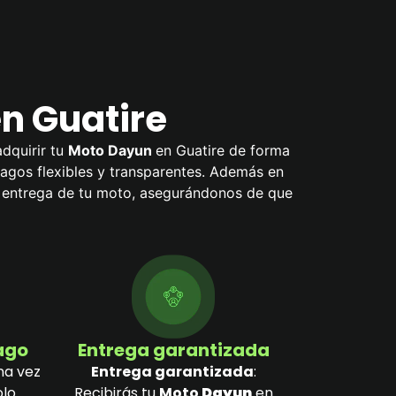
n Guatire
dquirir tu
Moto Dayun
en Guatire de forma
 pagos flexibles y transparentes. Además en
a entrega de tu moto, asegurándonos de que
pago
Entrega garantizada
na vez
Entrega garantizada
:
olo
Recibirás tu
Moto
Dayun
en