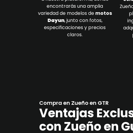
encontrarás una amplia
Zueño
variedad de modelos de
motos
p
Dayun
, junto con fotos,
in
especificaciones y precios
adqu
claros.
Compra en Zueño en GTR
Ventajas Exclu
con Zueño en G