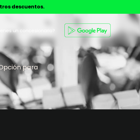
stros descuentos.
ienes un concesionario?
 Opción para