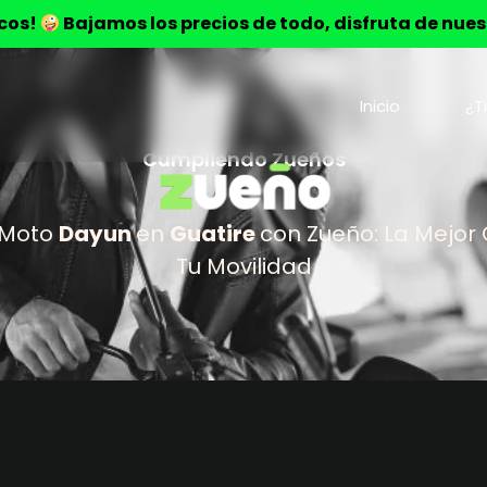
ocos!
Bajamos los precios de todo, disfruta de nue
Inicio
¿T
Cumpliendo Zueños
 Moto
Dayun
en
Guatire
con Zueño: La Mejor
Tu Movilidad