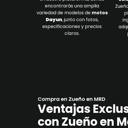
encontrarás una amplia
Zueño
variedad de modelos de
motos
p
Dayun
, junto con fotos,
in
especificaciones y precios
adqu
claros.
Compra en Zueño en MRD
Ventajas Exclu
con Zueño en M