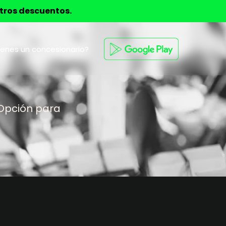
stros descuentos.
ienes un concesionario?
 Opción para