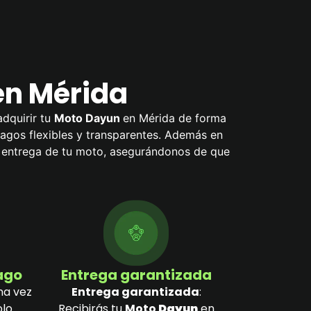
en Mérida
adquirir tu
Moto Dayun
en Mérida de forma
 pagos flexibles y transparentes. Además en
a entrega de tu moto, asegurándonos de que
pago
Entrega garantizada
na vez
Entrega garantizada
:
olo
Recibirás tu
Moto
Dayun
en