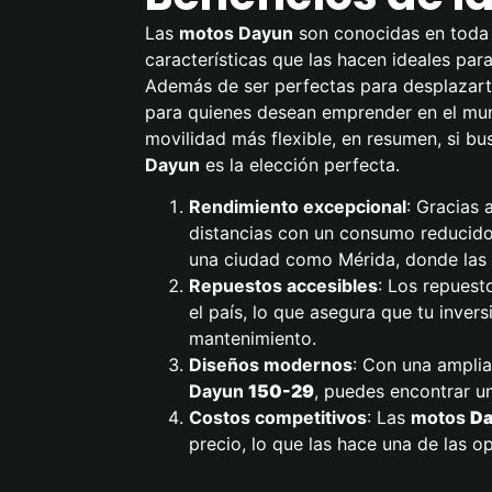
Las
motos Dayun
son conocidas en toda 
características que las hacen ideales par
Además de ser perfectas para desplazarte
para quienes desean emprender en el mun
movilidad más flexible, en resumen, si bu
Dayun
es la elección perfecta.
Rendimiento excepcional
: Gracias 
distancias con un consumo reducido
una ciudad como Mérida, donde las d
Repuestos accesibles
: Los repuest
el país, lo que asegura que tu inver
mantenimiento.
Diseños modernos
: Con una ampli
Dayun
150-29
, puedes encontrar u
Costos competitivos
: Las
motos
D
precio, lo que las hace una de las