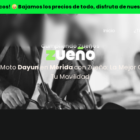
ocos!
Bajamos los precios de todo, disfruta de nue
Inicio
¿T
Cumpliendo Zueños
 Moto
Dayun
en
Mérida
con Zueño: La Mejor
Tu Movilidad