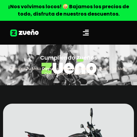
¡Nos volvimos locos!
Bajamos los precios de
todo, disfruta de nuestros descuentos.
Cumpliendo Zueños
Compra Tu Moto
Dayun
en
Puerto Ordaz
con Zueño: La Mejor
Opción para Tu Movilidad