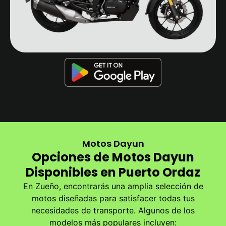
Motos Dayun
Opciones de Motos Dayun
Disponibles en Puerto Ordaz
En Zueño, encontrarás una amplia selección de
motos diseñadas para satisfacer todas tus
necesidades de transporte. Algunos de los
modelos más populares incluyen: