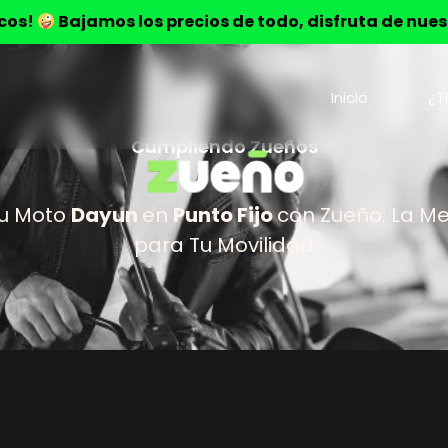
ocos!
Bajamos los precios de todo, disfruta de nue
Inicio
¿T
Cumpliendo Zueños
u Moto
Dayun
en
Punto Fijo
con Zueño: La Me
para Tu Movilidad