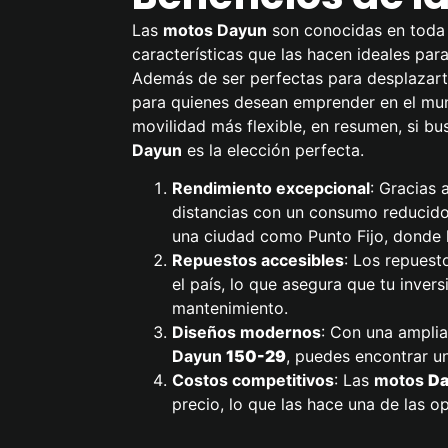
Las
motos Dayun
son conocidas en toda 
características que las hacen ideales par
Además de ser perfectas para desplazarte
para quienes desean emprender en el mun
movilidad más flexible, en resumen, si bu
Dayun
es la elección perfecta.
Rendimiento excepcional
: Gracias 
distancias con un consumo reducido
una ciudad como Punto Fijo, donde l
Repuestos accesibles
: Los repuest
el país, lo que asegura que tu inver
mantenimiento.
Diseños modernos
: Con una ampli
Dayun
150-29
, puedes encontrar u
Costos competitivos
: Las
motos
D
precio, lo que las hace una de las