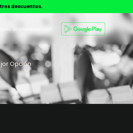
stros descuentos.
ienes un concesionario?
jor Opción