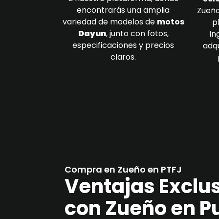
encontrarás una amplia
Zueño
variedad de modelos de
motos
p
Dayun
, junto con fotos,
in
especificaciones y precios
adqu
claros.
Compra en Zueño en PTFJ
Ventajas Exclu
con Zueño en Pu