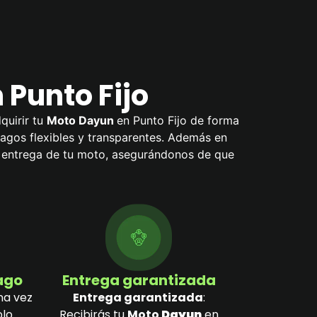
 Punto Fijo
quirir tu
Moto Dayun
en Punto Fijo de forma
 pagos flexibles y transparentes. Además en
a entrega de tu moto, asegurándonos de que
pago
Entrega garantizada
na vez
Entrega garantizada
:
olo
Recibirás tu
Moto
Dayun
en