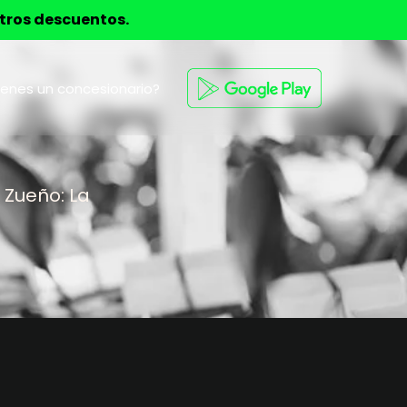
stros descuentos.
ienes un concesionario?
 Zueño: La