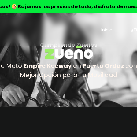
ocos!
Bajamos los precios de todo, disfruta de nue
Inicio
¿T
Cumpliendo Zueños
Tu Moto
Empire Keeway
en
Puerto Ordaz
con
Mejor Opción para Tu Movilidad