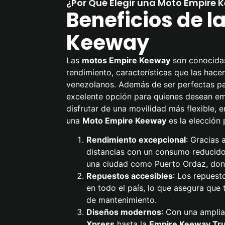
¿Por Qué Elegir una Moto Empire 
Beneficios de l
Keeway
Las
motos Empire Keeway
son conocidas
rendimiento, características que las hace
venezolanos. Además de ser perfectas pa
excelente opción para quienes desean em
disfrutar de una movilidad más flexible, 
una
Moto Empire Keeway
es la elección 
Rendimiento excepcional
: Gracias 
distancias con un consumo reducido
una ciudad como Puerto Ordaz, donde
Repuestos accesibles
: Los repuest
en todo el país, lo que asegura que 
de mantenimiento.
Diseños modernos
: Con una ampli
Xpress
hasta la
Empire Keeway
Tr