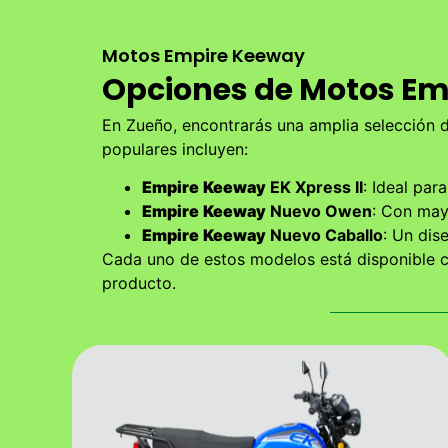
Motos Empire Keeway
Opciones de Motos Em
En Zueño, encontrarás una amplia selección 
populares incluyen:
Empire
Keeway
EK Xpress II
: Ideal par
Empire
Keeway
Nuevo Owen
: Con may
Empire
Keeway
Nuevo Caballo
: Un dis
Cada uno de estos modelos está disponible co
producto.