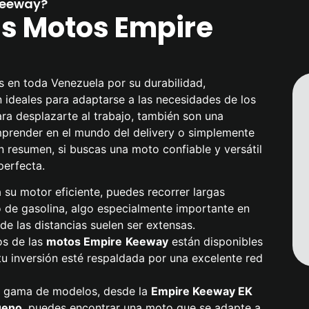
Keeway?
as Motos Empire
 en toda Venezuela por su durabilidad,
n ideales para adaptarse a las necesidades de los
ra desplazarte al trabajo, también son una
prender en el mundo del delivery o simplemente
en resumen, si buscas una moto confiable y versátil
perfecta.
a su motor eficiente, puedes recorrer largas
 de gasolina, algo especialmente importante en
 las distancias suelen ser extensas.
os de las
motos Empire
Keeway
están disponibles
tu inversión esté respaldada por una excelente red
a gama de modelos, desde la
Empire Keeway
EK
ueno
, puedes encontrar una moto que se adapte a