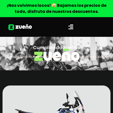
¡Nos volvimos locos!
Bajamos los precios de
todo, disfruta de nuestros descuentos.
Cumpliendo Zueños
Compra Tu Moto
Honda
en
Caracas
con Zueño: La Mejor Opción
para Tu Movilidad