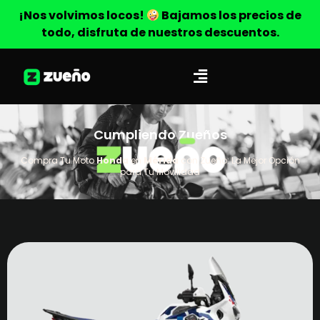
¡Nos volvimos locos!
Bajamos los precios de
todo, disfruta de nuestros descuentos.
Cumpliendo Zueños
Compra Tu Moto
Honda
en
Mérida
con Zueño: La Mejor Opción
para Tu Movilidad