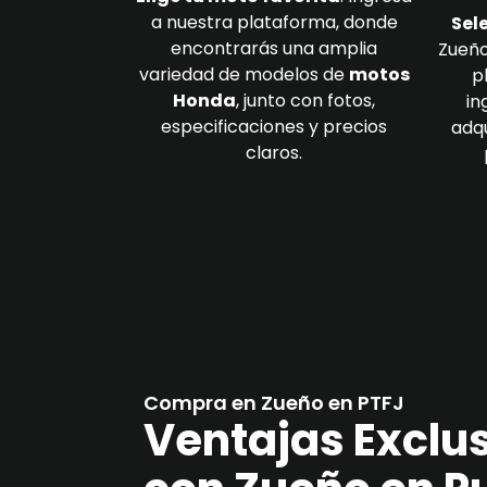
a nuestra plataforma, donde
Sel
encontrarás una amplia
Zueño
variedad de modelos de
motos
p
Honda
, junto con fotos,
in
especificaciones y precios
adqu
claros.
Compra en Zueño en PTFJ
Ventajas Exclu