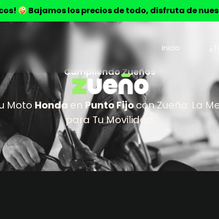
ocos!
Bajamos los precios de todo, disfruta de nue
Inicio
¿T
Cumpliendo Zueños
u Moto
Honda
en
Punto Fijo
con Zueño: La Me
para Tu Movilidad