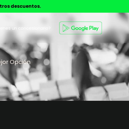
stros descuentos.
ienes un concesionario?
jor Opción