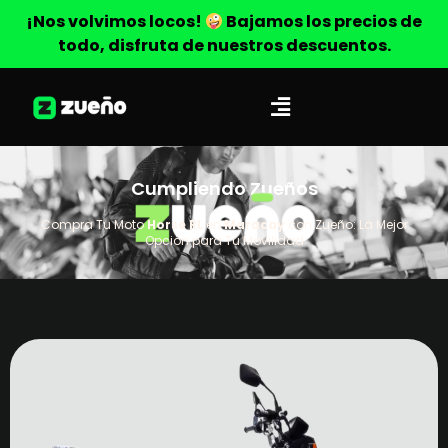
¡Nos volvimos locos!
Bajamos los precios de
todo, disfruta de nuestros descuentos.
Cumpliendo Zueños
Compra Tu Moto
Horse RL
en
Maracay
con Zueño: La Mejor
Opción para Tu Movilidad