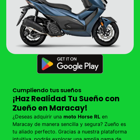
Cumpliendo tus sueños
¡Haz Realidad Tu Sueño con
Zueño en Maracay!
¿Deseas adquirir una
moto
Horse RL
en
Maracay de manera sencilla y segura? Zueño es
tu aliado perfecto. Gracias a nuestra plataforma
intuitiva, podrás explorar una amplia gama de