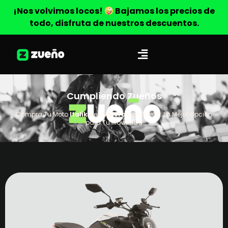
¡Nos volvimos locos!
Bajamos los precios de
todo, disfruta de nuestros descuentos.
Cumpliendo Zueños
Compra Tu Moto
Italika
en
Valera
con Zueño: La Mejor Opción
para Tu Movilidad