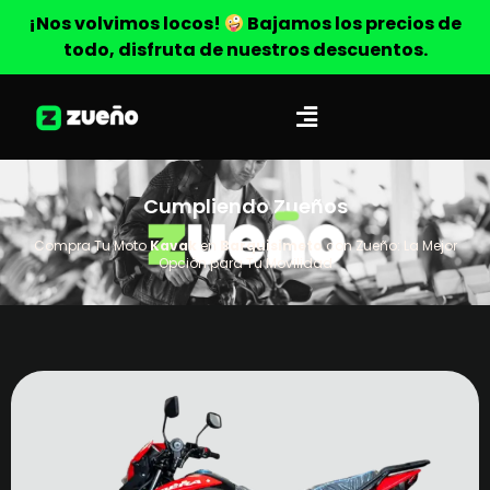
¡Nos volvimos locos!
Bajamos los precios de
todo, disfruta de nuestros descuentos.
Cumpliendo Zueños
Compra Tu Moto
Kavak
en
Barquisimeto
con Zueño: La Mejor
Opción para Tu Movilidad