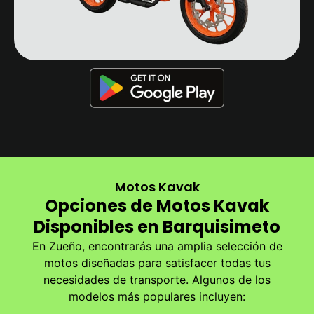
Motos Kavak
Opciones de Motos Kavak
Disponibles en Barquisimeto
En Zueño, encontrarás una amplia selección de
motos diseñadas para satisfacer todas tus
necesidades de transporte. Algunos de los
modelos más populares incluyen: