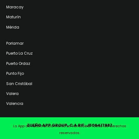
Maracay
Maturín
Mérida
Porlamar
Puerto La Cruz
Puerto Ordaz
Punto Fijo
San Cristóbal
Valera
Valencia
ZUEÑO APP GROUP, C.A RIF: J506417987
La App de Autofinanciamiento en Venezuela. Todos los derechos
reservados.