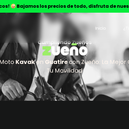
ocos!
Bajamos los precios de todo, disfruta de nue
Inicio
¿T
Cumpliendo Zueños
 Moto
Kavak
en
Guatire
con Zueño: La Mejor
Tu Movilidad