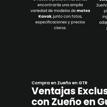
encontrarás una amplia
Zueño
variedad de modelos de
motos
p
Kavak
, junto con fotos,
in
especificaciones y precios
adqu
claros.
Compra en Zueño en GTR
Ventajas Exclu
con Zueño en G