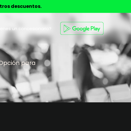
stros descuentos.
ienes un concesionario?
 Opción para