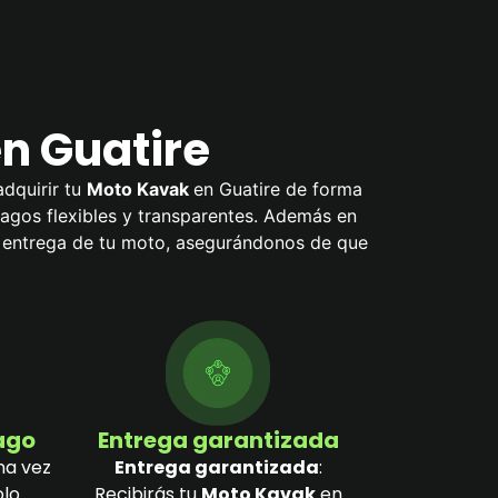
n Guatire
adquirir tu
Moto Kavak
en Guatire de forma
 pagos flexibles y transparentes. Además en
a entrega de tu moto, asegurándonos de que
pago
Entrega garantizada
na vez
Entrega garantizada
:
olo
Recibirás tu
Moto Kavak
en