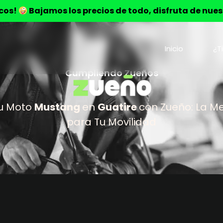
ocos!
Bajamos los precios de todo, disfruta de nue
Inicio
¿T
Cumpliendo Zueños
u Moto
Mustang
en
Guatire
con Zueño: La M
para Tu Movilidad