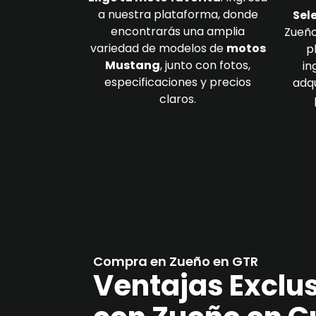
a nuestra plataforma, donde
Sel
encontrarás una amplia
Zueño
variedad de modelos de
motos
p
Mustang
, junto con fotos,
in
especificaciones y precios
adqu
claros.
Compra en Zueño en GTR
Ventajas Exclu