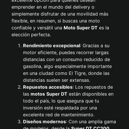
excelente opción para quienes desean
emprender en el mundo del delivery o
simplemente disfrutar de una movilidad más
flexible, en resumen, si buscas una moto
confiable y versátil una
Moto Super DT
es la
elección perfecta.
Rendimiento excepcional
: Gracias a su
motor eficiente, puedes recorrer largas
distancias con un consumo reducido de
gasolina, algo especialmente importante
en una ciudad como El Tigre, donde las
distancias suelen ser extensas.
Repuestos accesibles
: Los repuestos de
las
motos
Super DT
están disponibles en
todo el país, lo que asegura que tu
inversión esté respaldada por una
excelente red de mantenimiento.
Diseños modernos
: Con una amplia gama
de modelos, desde la
Super DT
CC200