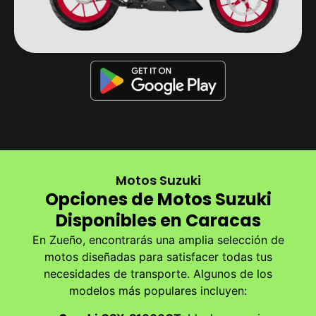
Motos Suzuki
Opciones de Motos Suzuki
Disponibles en Caracas
En Zueño, encontrarás una amplia selección de
motos diseñadas para satisfacer todas tus
necesidades de transporte. Algunos de los
modelos más populares incluyen: