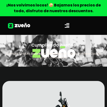
¡Nos volvimos locos!
Bajamos los precios de
todo, disfruta de nuestros descuentos.
Cumpliendo Zueños
Compra Tu Moto
Suzuki
en
Caracas
con Zueño: La Mejor Opción
para Tu Movilidad