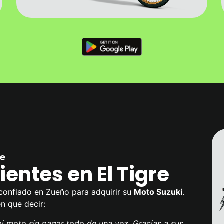
re
ientes en El Tigre
confiado en Zueño para adquirir su
Moto Suzuki
.
en que decir:
 moto sin pagar todo de una vez. Gracias a sus