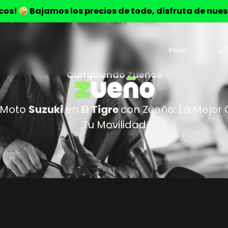
ocos!
Bajamos los precios de todo, disfruta de nue
Inicio
¿T
Cumpliendo Zueños
 Moto
Suzuki
en
El Tigre
con Zueño: La Mejor
Tu Movilidad