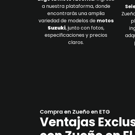
a nuestra plataforma, donde
Sel
encontrarás una amplia
Zueño
variedad de modelos de
motos
p
Suzuki
, junto con fotos,
in
especificaciones y precios
adqu
claros.
Compra en Zueño en ETG
Ventajas Exclu