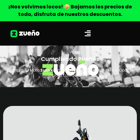
¡Nos volvimos locos!
Bajamos los precios de
todo, disfruta de nuestros descuentos.
Cumpliendo Zueños
Compra Tu Moto
Suzuki
en
Valencia
con Zueño: La Mejor Opción
para Tu Movilidad