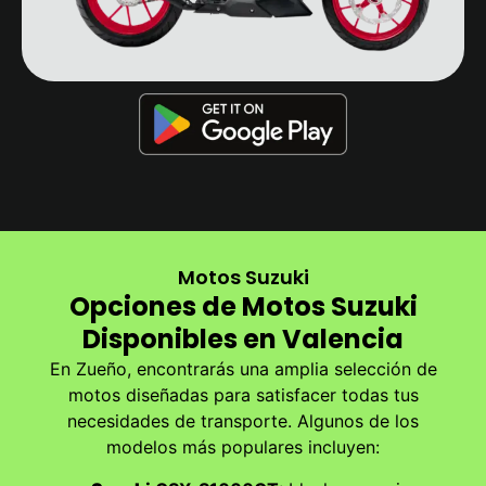
Motos Suzuki
Opciones de Motos Suzuki
Disponibles en Valencia
En Zueño, encontrarás una amplia selección de
motos diseñadas para satisfacer todas tus
necesidades de transporte. Algunos de los
modelos más populares incluyen: