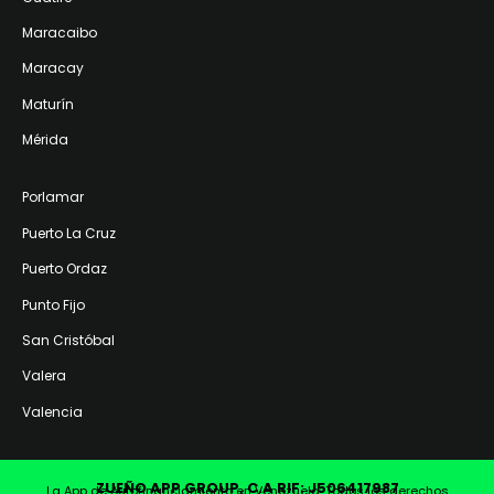
Maracaibo
Maracay
Maturín
Mérida
Porlamar
Puerto La Cruz
Puerto Ordaz
Punto Fijo
San Cristóbal
Valera
Valencia
ZUEÑO APP GROUP, C.A RIF: J506417987
La App de Autofinanciamiento en Venezuela. Todos los derechos