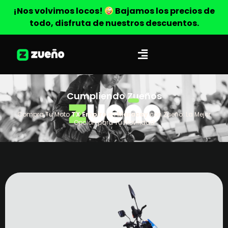
¡Nos volvimos locos!
Bajamos los precios de
todo, disfruta de nuestros descuentos.
Cumpliendo Zueños
Compra Tu Moto
TX Empire
en
Maracay
con Zueño: La Mejor
Opción para Tu Movilidad