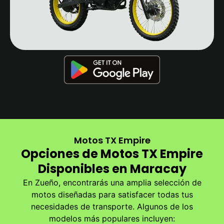
Motos TX Empire
Opciones de Motos TX Empire
Disponibles en Maracay
En Zueño, encontrarás una amplia selección de
motos diseñadas para satisfacer todas tus
necesidades de transporte. Algunos de los
modelos más populares incluyen: