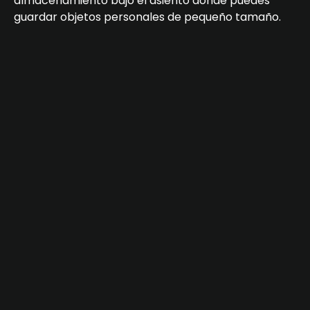
almacenamiento bajo el asiento donde puedes
guardar objetos personales de pequeño tamaño.
Seguridad en cada viaje
La seguridad es una prioridad en la Toro Fox TR 180.
Cuenta con frenos de disco delantero y trasero que
garantizan una frenada eficiente y segura, incluso
en condiciones adversas. Además, su sistema de
suspensión está diseñado para absorber las
irregularidades del camino, brindando una
conducción suave y estable.