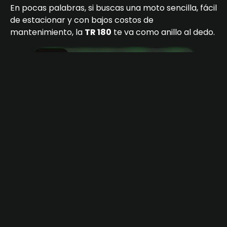
En pocas palabras, si buscas una moto sencilla, fácil
de estacionar y con bajos costos de
mantenimiento, la
TR 180
te va como anillo al dedo.
Qué debes considerar antes de
comprar una Toro Tank TR 180
La decisión de
comprar una moto en Venezuela
representa una inversión importante, y la
Toro
Tank TR 180
es una excelente opción para
considerar. Sin embargo, antes de tomar una
decisión final, es fundamental que evalúes varios
aspectos para asegurarte de que esta moto sea la
indicada para ti: