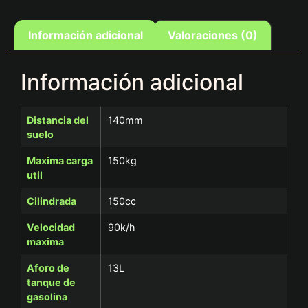
Información adicional
Valoraciones (0)
Información adicional
Distancia del
140mm
suelo
Maxima carga
150kg
util
Cilindrada
150cc
Velocidad
90k/h
maxima
Aforo de
13L
tanque de
gasolina